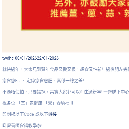
Author
Posted
twdhc
08/01/2026
22/01/2026
on
就快過年，大家見到賀年食品又愛又恨，想食又怕新年過後肥左幾
愈食愈Fit ， 定係愈食愈肥，真係一線之差!
不過唔使怕，只要識揀，其實大家都可以fit住過新年! 一齊睇下中
祝各位 「荃」家健康 「營」春納福!!!
即刻掃以下Code 或以下
鏈接
睇營養師食譜教學啦!