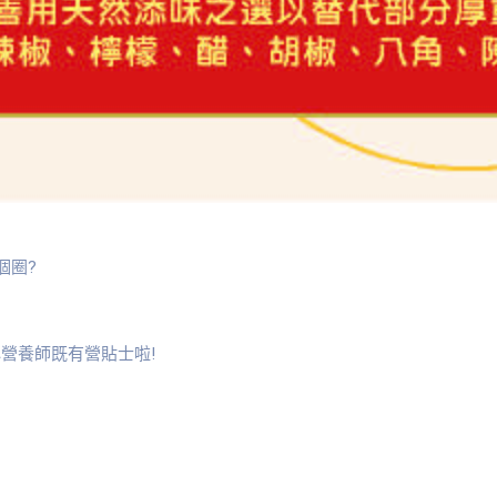
個圈?
心營養師既有營貼士啦!