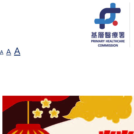
A
A
A