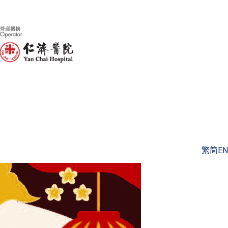
繁
简
EN