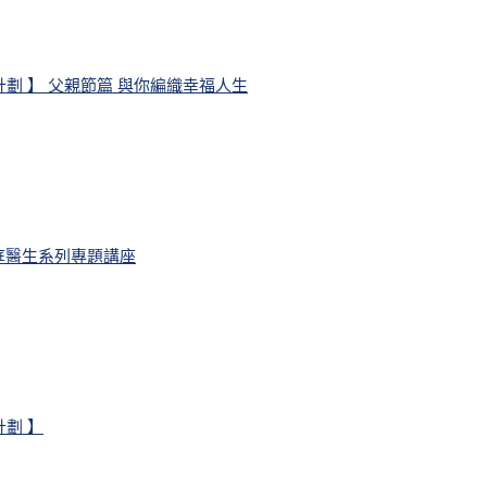
劃 】 父親節篇 與你編織幸福人生
– 家庭醫生系列專題講座
劃 】